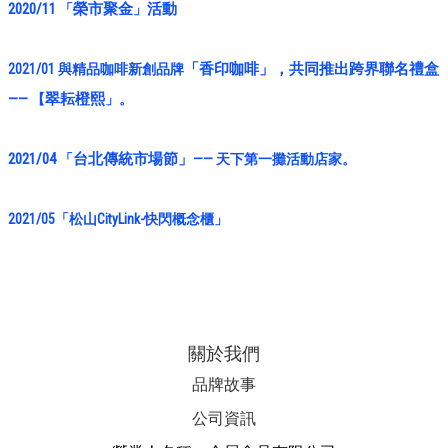
2020/11
榮市聚金
活動
「
」
「香印咖啡」，共同推出跨界聯名禮盒
2021/01 與精品咖啡新創品牌
——
翠耘橙熙
【
」
。
2021/04
台北傳統市場節
」
「
—
—
天下第一攤活動店家。
2021/05
「松山CityLink
-
快閃概念櫃
」
關於我們
品牌故事
公司資訊