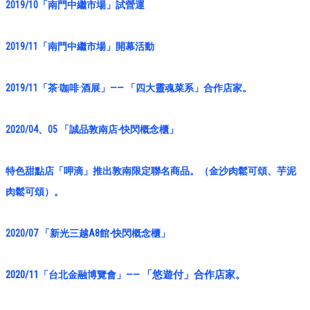
2019/10
「
南門中繼市場
」
試營運
2019/11
「
南門中繼市場
」
開幕活動
2019/11
「
茶·咖啡·酒展
」
—
—
「四大靈魂菜系」合作店家。
2020/04、05
「
誠品敦南店-
快閃概念櫃
」
特色甜點店「呷滴」推出敦南限定聯名商品。（金沙肉鬆可頌、芋泥
肉鬆可頌）。
2020/07
「新光三越A8館
-
快閃概念櫃
」
2020/11
「悠遊付
」
合作店家。
「
台北金融博覽會
」
——