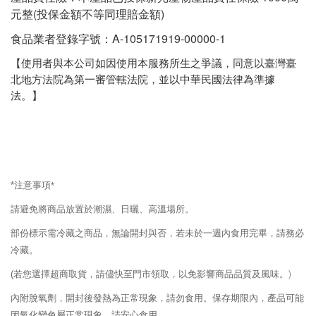
元整(投保金額不等同理賠金額)
食品業者登錄字號：A-105171919-00000-1
【使用者與本公司如因使用本服務所生之爭議，同意以臺灣臺
北地方法院為第一審管轄法院，並以中華民國法律為準據
法。】
*
注意事項
*
請避免將商品放置於潮濕、日曬、高溫場所。
部份標示需冷藏之商品，無論開封與否，若未於一週內食用完畢，請務必
冷藏。
(
若您選擇超商取貨，請儘快至門市領取，以免影響商品品質及風味。
)
內附脫氧劑，開封後發熱為正常現象，請勿食用。保存期限內，產品可能
因氧化變色屬正常現象，請安心食用。