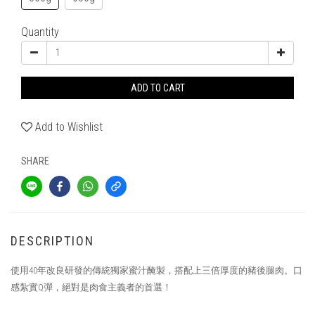
Quantity
ADD TO CART
Add to Wishlist
SHARE
DESCRIPTION
使用
40
年改良研發的傳統獨家蜜汁醃製，搭配上三倍厚度的豬後腿肉。口
感紮實
Q
彈，絕對是肉食主義者的首選！