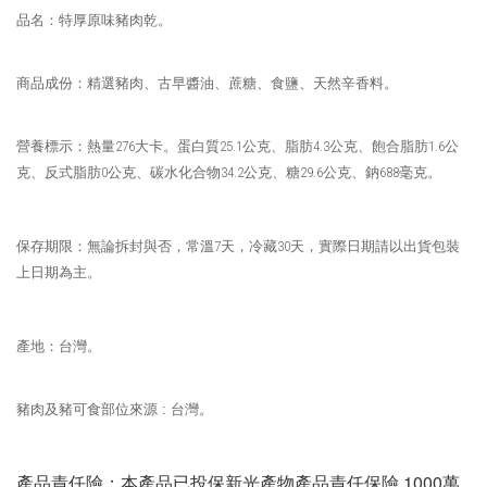
品名：特厚原味豬肉乾。
商品成份：精選豬肉、古早醬油、蔗糖、食鹽、天然辛香料。
營養標示：熱量
276
大卡。蛋白質
25.1
公克、脂肪
4.3
公克、飽合脂肪
1.6
公
克、反式脂肪
0
公克、碳水化合物
34.2
公克、糖
29.6
公克、鈉
688
毫克。
保存期限：無論拆封與否，常溫
7
天，冷藏
30
天，實際日期請以出貨包裝
上日期為主。
產地：台灣。
豬肉及豬可食部位來源 : 台灣。
產品責任險：本產品已投保新光產物產品責任保險 1000萬