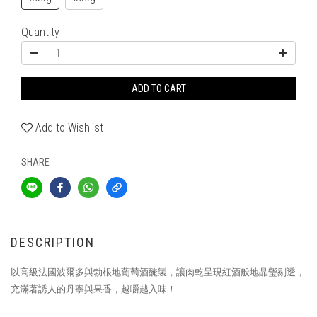
Quantity
ADD TO CART
Add to Wishlist
SHARE
DESCRIPTION
以高級法國波爾多與勃根地葡萄酒醃製，讓肉乾呈現紅酒般地晶瑩剔透，
充滿著誘人的丹寧與果香，越嚼越入味！