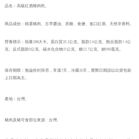
品名：高級紅酒豬肉乾。
商品成份：精選豬肉、古早醬油、蔗糖、食鹽、進口紅酒、天然辛香料。
營養標示：熱量
288
大卡。蛋白質
35.2
公克、脂肪
2.6
公克、飽合脂肪
1.4
公
克、反式脂肪
0
公克、碳水化合物
31
公克、糖
22.7
公克、鈉
990
毫克。
保存期限：無論拆封與否，常溫
7
天，冷藏
30
天，實際日期請以出貨包裝
上日期為主。
產地：台灣。
豬肉及豬可食部位來源 : 台灣。