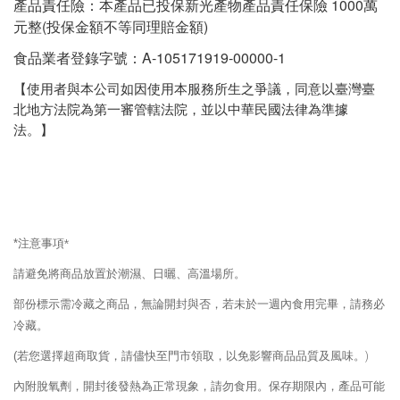
產品責任險：本產品已投保新光產物產品責任保險 1000萬
元整(投保金額不等同理賠金額)
食品業者登錄字號：A-105171919-00000-1
【使用者與本公司如因使用本服務所生之爭議，同意以臺灣臺
北地方法院為第一審管轄法院，並以中華民國法律為準據
法。】
*
注意事項
*
請避免將商品放置於潮濕、日曬、高溫場所。
部份標示需冷藏之商品，無論開封與否，若未於一週內食用完畢，請務必
冷藏。
(
若您選擇超商取貨，請儘快至門市領取，以免影響商品品質及風味。
)
內附脫氧劑，開封後發熱為正常現象，請勿食用。保存期限內，產品可能