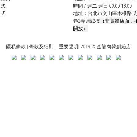
方式
時間 / 週二-週日 09:00-18:00
方式
地址：台北市文山區木柵路1段
（非實體店面，
巷2弄9號2樓
開放）
|
隱私條款
|
條款及細則
重要聲明
| 2019 © 金龍肉乾創始店