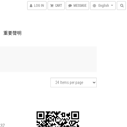
LOG IN
CART
MESSAGE
English
重要聲明
037