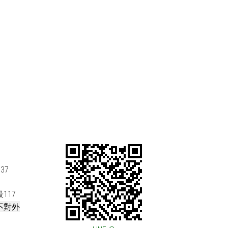
037
117
不對外