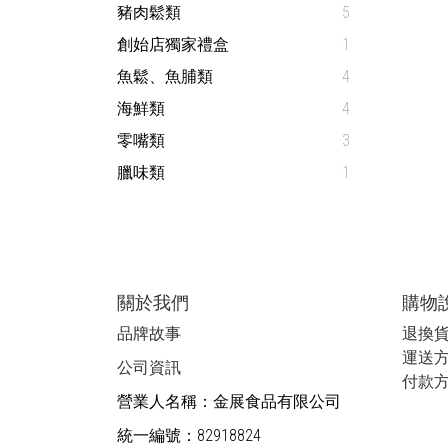
豬肉鬆類
5
創始店獨家禮盒
1
魚鬆、魚脯類
4
海鮮類
4
零嘴類
3
臘味類
1
關於我們
購物
品牌故事
退換
運送
公司資訊
付款
營業人名稱：金展食品有限公司
統一編號：82918824