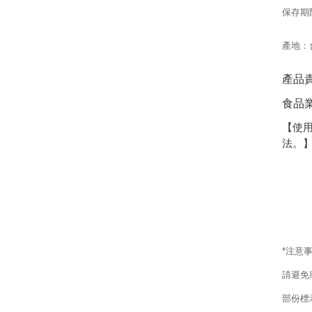
保存期
產地：
產品
食品業
【使
法。
*
注意
請避免
部份標