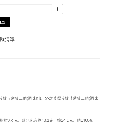
物車
追蹤清單
呤核苷磷酸二鈉
(
調味劑
)
、
5'-
次黃嘌呤核苷磷酸二鈉
(
調味
脂肪
0
公克、碳水化合物
43.1
克、糖
24.1
克、鈉
1460
毫