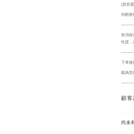
(
若您選
內附脫
----------
依消保
性質，
----------
下單後
能為您
----------
顧客
尚未