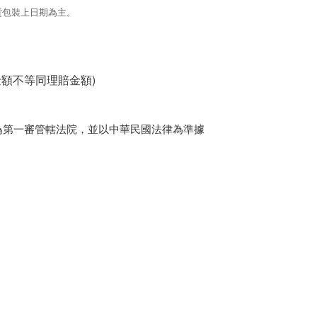
貨包裝上日期為主。
金額不等同理賠金額)
為第一審管轄法院，並以中華民國法律為準據