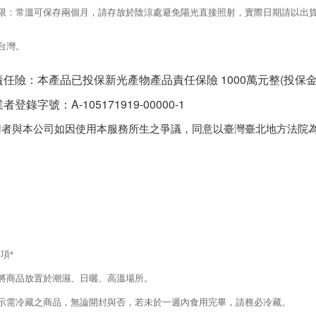
限：
常溫可保存兩個月，請存放於陰涼處避免陽光直接照射
，實際日期請以出
台灣。
責任險：本產品已投保新光產物產品責任保險 1000萬元整(投保
者登錄字號：A-105171919-00000-1
用者與本公司如因使用本服務所生之爭議，同意以臺灣臺北地方法院
】
事項
*
將商品放置於潮濕、日曬、高溫場所。
示需冷藏之商品，無論開封與否，若未於一週內食用完畢，請務必冷藏。