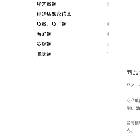
豬肉鬆類
5
創始店獨家禮盒
1
魚鬆、魚脯類
4
海鮮類
4
零嘴類
3
臘味類
1
商品
品名：
商品成
劑
)
、油
營養標
克。