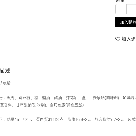
數量
加入購
加入
描述
鮪魚鬆
份：魚肉、碗豆粉、糖、醬油、豬油、芥花油、鹽、
L-
麩酸鈉
(
調味劑
)
、
5'-
鳥嘌
蔥香料、甘草酸鈉
(
甜味劑
)
、食用色素
(
黃色五號
)
示：熱量
451.7
大卡、蛋白質
31.8
公克、脂肪
16.9
公克、飽合脂肪
7.7
公克、反式