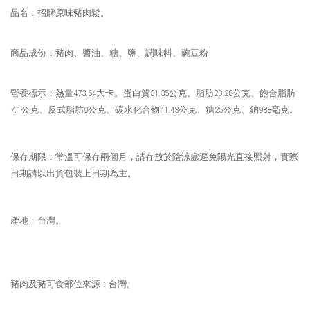
品名：招牌原味豬肉鬆。
商品成份：
豬肉、醬油、糖、鹽、調味料、豌豆粉
營養標示：熱量
473.64
大卡。蛋白質
31.35
公克、脂肪
20.28
公克、飽合脂肪
7.1
公克、反式脂肪
0
公克、碳水化合物
41.43
公克、糖
25
公克、鈉
988
毫克。
保存期限：
常溫可保存兩個月，請存放於陰涼處避免陽光直接照射，實際
日期請以出貨包裝上日期為主。
產地：台灣。
豬肉及豬可食部位來源 : 台灣。